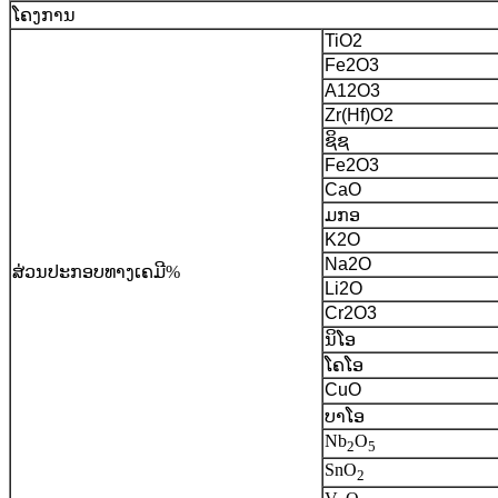
ໂຄງການ
TiO2
Fe2O3
A12O3
Zr(Hf)O2
ຊິຊ
Fe2O3
CaO
ມກອ
K2O
Na2O
ສ່ວນປະກອບທາງເຄມີ%
Li2O
Cr2O3
ນິໂອ
ໂຄໂອ
CuO
ບາໂອ
Nb
O
2
5
SnO
2