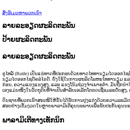
ສົ່ງອີເມວຫາພວກເຮົາ
ລາຍລະອຽດຜະລິດຕະພັນ
ປ້າຍຜະລິດຕະພັນ
ລາຍລະອຽດຜະລິດຕະພັນ
ຣູໄທລ໌ (Rutile) ເປັນແຮ່ທາດທີ່ປະກອບດ້ວຍທາດໄທທານຽມໄດອອກໄຊດ໌ເ
ນຽມໄດອອກໄຊດ໌ຄລໍໄຣດ໌. ຍັງໃຊ້ໃນການຜະລິດໂລຫະໄທທານຽມ ແລະ ຟຼ
ກ່ອນ, ຄວາມແຂງແຮງສູງ, ແລະ ແຮງໂນ້ມຖ່ວງຈຳເພາະຕ່ຳ. ມັນຖືກນໍາໃ
ເອງແມ່ນໜຶ່ງໃນວັດຖຸດິບທີ່ຈຳເປັນສໍາລັບເອເລັກໂຕຣດເຊື່ອມລະດັບສູ
ດິນຊາຍທີ່ພວກເຮົາສະເໜີໃຫ້ນັ້ນໄດ້ຮັບການປຸງແຕ່ງດ້ວຍຄວາມລະມັດລະ
ສອບຢ່າງເຂັ້ມງວດໃນຫຼາຍພາລາມິເຕີຄຸນນະພາບເພື່ອຮັບປະກັນຄຸນນ
ພາລາມິເຕີທາງເທັກນິກ