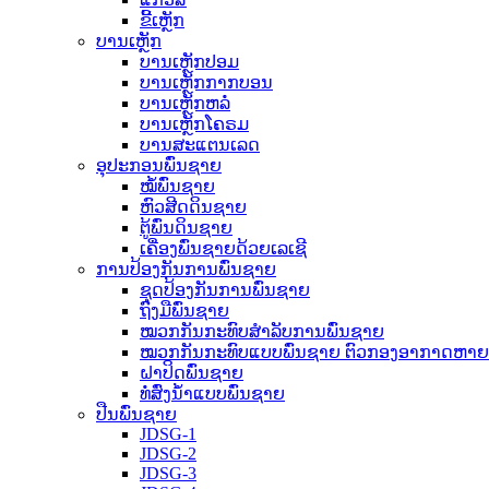
ຂີ້ເຫຼັກ
ບານເຫຼັກ
ບານເຫຼັກປອມ
ບານເຫຼັກກາກບອນ
ບານເຫຼັກຫລໍ່
ບານເຫຼັກໂຄຣມ
ບານສະແຕນເລດ
ອຸປະກອນພົ່ນຊາຍ
ໝໍ້ພົ່ນຊາຍ
ຫົວສີດດິນຊາຍ
ຕູ້ພົ່ນດິນຊາຍ
ເຄື່ອງພົ່ນຊາຍດ້ວຍເລເຊີ
ການປ້ອງກັນການພົ່ນຊາຍ
ຊຸດປ້ອງກັນການພົ່ນຊາຍ
ຖົງມືພົ່ນຊາຍ
ໝວກກັນກະທົບສຳລັບການພົ່ນຊາຍ
ໝວກກັນກະທົບແບບພົ່ນຊາຍ ຕົວກອງອາກາດຫາ
ຝາປິດພົ່ນຊາຍ
ທໍ່ສົ່ງນ້ຳແບບພົ່ນຊາຍ
ປືນພົ່ນຊາຍ
JDSG-1
JDSG-2
JDSG-3