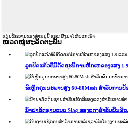
ຂຽນຂໍ້ຄວາມຂອງທ່ານຢູ່ນີ້ ແລະ ສົ່ງມາໃຫ້ພວກເຮົາ
ໝວດໝູ່ຜະລິດຕະພັນ
ລູກປັດແກ້ວທີ່ມີດັດຊະນີການຫັກເຫຂອງແສງ 1.
ຂີ້ເຫຼັກຄຸນນະພາບສູງ 60-80Mesh ສຳລັບການປ້ອງ
ນ້ຳຢາຂັດຊາຍແບບ Slag ທອງແດງສຳລັບພື້ນຜິວ.