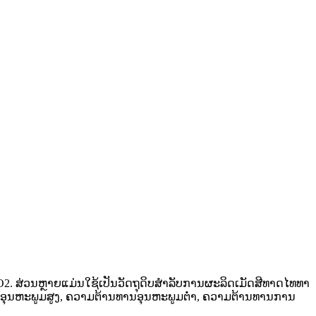
TiO2. ສ່ວນຫຼາຍແມ່ນໃຊ້ເປັນວັດຖຸດິບສຳລັບການຜະລິດເມັດສີທາດໄທທາ
ານອຸນຫະພູມສູງ, ຄວາມຕ້ານທານອຸນຫະພູມຕ່ຳ, ຄວາມຕ້ານທານການ