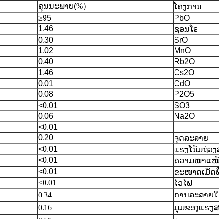
ຄຸນນະພາບ
(
%）
ໂຄງການ
≥
95
PbO
1.46
ຊອນໂອ
0.30
SrO
1.02
MnO
0.40
Rb2O
1.46
Cs2O
0.01
CdO
0.08
P2O5
<0.01
SO3
0.06
Na2O
<0.01
0.20
ຈຸດລະລາຍ
<0.01
ແຮງໂນ້ມຖ່ວ
<0.01
ຄວາມໜາແໜ
<0.01
ຂະໜາດເມັດພ
<0.01
ໄວໄຟ
0.34
ການລະລາຍໃນ
0.16
ມຸມຂອງແຮງ