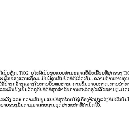
ປັນຫຼັກ, TiO2. ຣູໄທລ໌ເປັນຮູບແບບທຳມະຊາດທີ່ພົບເລື້ອຍທີ່ສຸດຂອງ 
ັກຂອງແກນເຊື່ອມ. ມັນມີຄຸນສົມບັດທີ່ດີເລີດເຊັ່ນ: ຄວາມຕ້ານທານ
ຊ້ຢ່າງກວ້າງຂວາງໃນການບິນທະຫານ, ການບິນອາວະກາດ, ການນໍາທາງ, ເຄື
ງ, ແລະມັນຍັງເປັນວັດຖຸດິບທີ່ດີທີ່ສຸດສໍາລັບການຜະລິດຣູໄທລ໌ໄທທານຽ
ວັງ ແລະ ຄວາມສົມບູນແບບທີ່ສຸດໂດຍໃຊ້ເຄື່ອງຈັກປຸງແຕ່ງທີ່ມີເຕັກໂນ
ະພາບຂອງມັນຕາມມາດຕະຖານອຸດສາຫະກໍາທີ່ກໍານົດໄວ້.