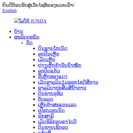
ຍິນດີຕ້ອນຮັບສູ່ເວັບໄຊທ໌ຂອງພວກເຮົາ!
English
ບ້ານ
ຜະລິດຕະພັນ
ຂັດ
ດິນຊາຍໂກເນັດ
ລູກປືນເຫຼັກ
ເມັດເຫຼັກ
ຢາງເຫຼັກກ້າຮັບນໍ້າໜັກ
ລູກປັດແກ້ວ
ຂີ້ເຫຼັກທອງແດງ
ເມັດອາລູມິນຽມອອກໄຊດ໌ສີຂາວ
ອາລູມິນາປະສົມສີນ້ຳຕານ
ດິນຊາຍຣູທິວ
ຕັດລວດ
ເຫຼັກກ້າສະແຕນເລດ
ເປືອກວອນນັດ
ຝັກສາລີ
ເມັດຊິລິກອນຄາໄບດ໌
ດິນຊາຍເຊີກອນ
ແກ້ວສີ