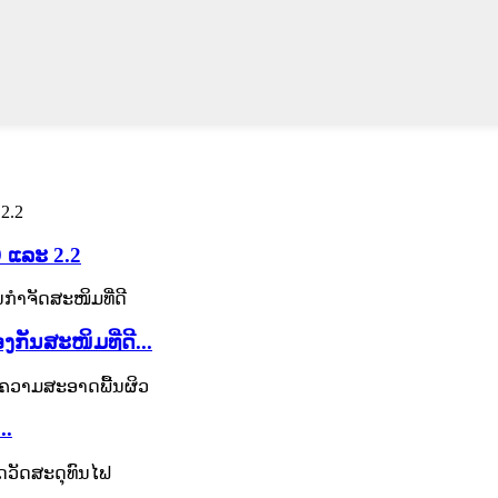
9 ແລະ 2.2
ກັນສະໜິມທີ່ດີ...
..