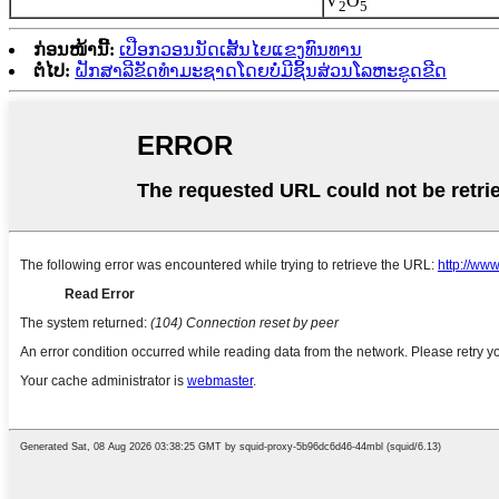
V
O
2
5
ກ່ອນໜ້ານີ້:
ເປືອກວອນນັດເສັ້ນໄຍແຂງທົນທານ
ຕໍ່ໄປ:
ຝັກສາລີຂັດທຳມະຊາດໂດຍບໍ່ມີຊິ້ນສ່ວນໂລຫະຂູດຂີດ