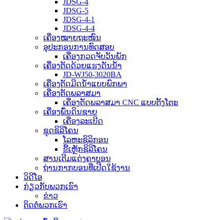
JDSG-4
JDSG-5
JDSG-4-1
JDSG-4-4
ເຄື່ອງໝາຍຖະໜົນ
ອຸປະກອນການທົດສອບ
ເຄື່ອງກວດຈັບວັນພັກ
ເຄື່ອງຕັດດ້ວຍແຮງດັນນ້ຳ
JD-WJ50-3020BA
ເຄື່ອງຕັດມີດນໍ້າແບບພົກພາ
ເຄື່ອງຕັດພລາສມາ
ເຄື່ອງຕັດພລາສມາ CNC ແບບຕັ້ງໂຕະ
ເຄື່ອງພົ່ນດິນຊາຍ
ເຄື່ອງລະເບີດ
ຊຸດຊິລິໂຄນ
ໂລຫະຊິລິກອນ
ຂີ້ເຫຼັກຊິລິໂຄນ
ສານເຕີມແຕ່ງຄາບອນ
ຖ່ານກາກບອນທີ່ເປີດໃຊ້ງານ
ວິດີໂອ
ກ່ຽວກັບພວກເຮົາ
ຂ່າວ
ຕິດຕໍ່ພວກເຮົາ