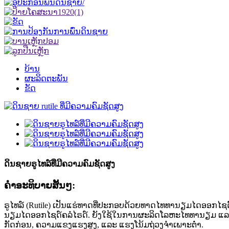
ບ້ານ
ຜະລິດຕະພັນ
ຂັດ
ດິນຊາຍຣູໄທລ໌ທີ່ມີຄວາມຄົມຊັດສູງ
ຄໍາອະທິບາຍສັ້ນໆ:
ຣູໄທລ໌ (Rutile) ເປັນແຮ່ທາດທີ່ປະກອບດ້ວຍທາດໄທທານຽມໄດອອກໄຊດ໌ເ
ນຽມໄດອອກໄຊດ໌ຄລໍໄຣດ໌. ຍັງໃຊ້ໃນການຜະລິດໂລຫະໄທທານຽມ ແລະ ຟລ
ກັດກ່ອນ, ຄວາມແຂງແຮງສູງ, ແລະ ແຮງໂນ້ມຖ່ວງຈຳເພາະຕ່ຳ.