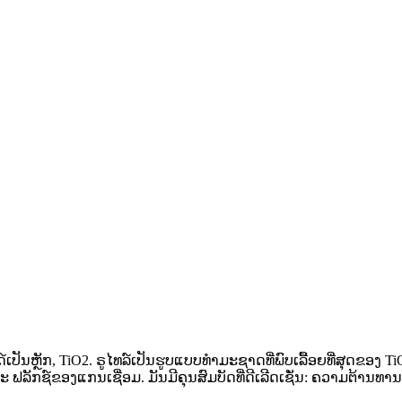
ປັນຫຼັກ, TiO2. ຣູໄທລ໌ເປັນຮູບແບບທຳມະຊາດທີ່ພົບເລື້ອຍທີ່ສຸດຂອງ 
ັກຊ໌ຂອງແກນເຊື່ອມ. ມັນມີຄຸນສົມບັດທີ່ດີເລີດເຊັ່ນ: ຄວາມຕ້ານທ