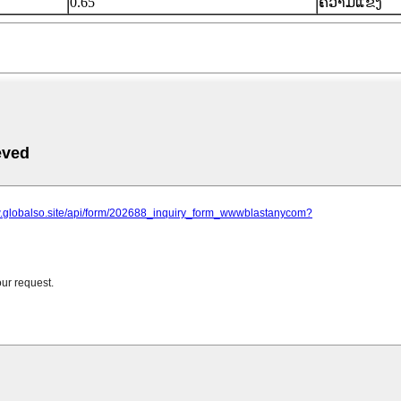
0.65
ຄວາມແຂງ